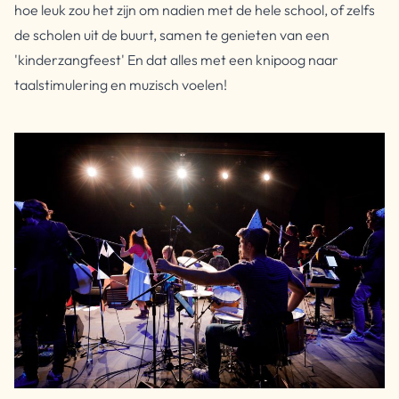
hoe leuk zou het zijn om nadien met de hele school, of zelfs
de scholen uit de buurt, samen te genieten van een
'kinderzangfeest' En dat alles met een knipoog naar
taalstimulering en muzisch voelen!