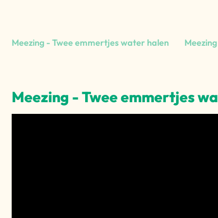
Meezing - Twee emmertjes water halen
Meezing
Meezing - Twee emmertjes wa