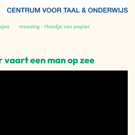
sjes
meezing - Hoedje van papier
r vaart een man op zee