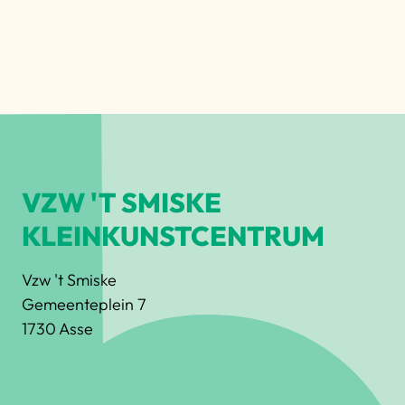
VZW 'T SMISKE
KLEINKUNSTCENTRUM
Vzw 't Smiske
Gemeenteplein 7
1730 Asse