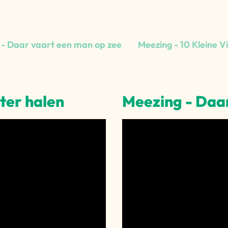
 - Daar vaart een man op zee
Meezing - 10 Kleine Vi
ter halen
Meezing - Daa