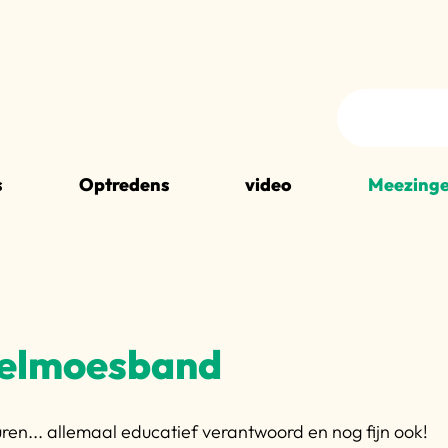
s
Optredens
video
Meezinge
pelmoesband
uren... allemaal educatief verantwoord en nog fijn ook!